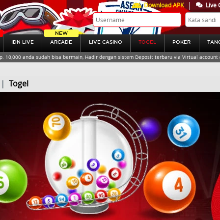
|
Download APK
Live 
NEW
IDN LIVE
ARCADE
LIVE CASINO
TOGEL
POKER
TAN
000 anda sudah bisa bermain, Hadir dengan sistem Deposit terbaru via Virtual account (
Togel