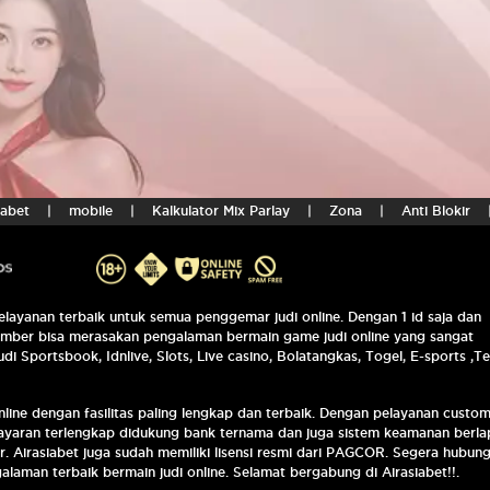
iabet
|
mobile
|
Kalkulator Mix Parlay
|
Zona
|
Anti Blokir
layanan terbaik untuk semua penggemar judi online. Dengan 1 id saja dan
ember bisa merasakan pengalaman bermain game judi online yang sangat
 Sportsbook, Idnlive, Slots, Live casino, Bolatangkas, Togel, E-sports ,
nline dengan fasilitas paling lengkap dan terbaik. Dengan pelayanan custo
ayaran terlengkap didukung bank ternama dan juga sistem keamanan berla
irasiabet juga sudah memiliki lisensi resmi dari PAGCOR. Segera hubung
aman terbaik bermain judi online. Selamat bergabung di Airasiabet!!.