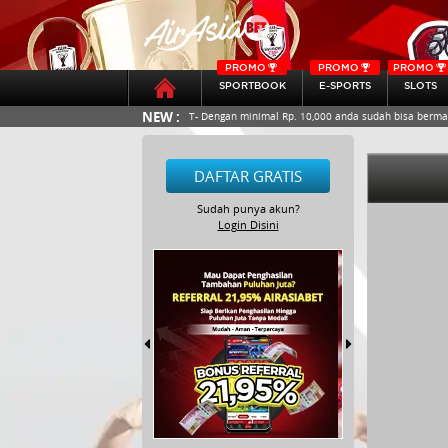
PROMO
PROMO
PROMO
SPORTBOOK
E-SPORTS
SLOTS
NEW :
Selamat Datang di AIRASIABET- Dengan minimal Rp. 10,000 anda sudah bisa bermain, 
DAFTAR GRATIS
Sudah punya akun?
Login Disini