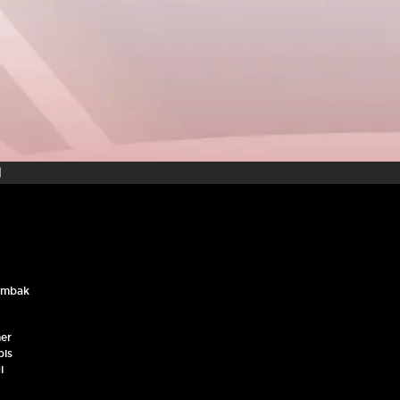
|
Tembak
mer
pis
i