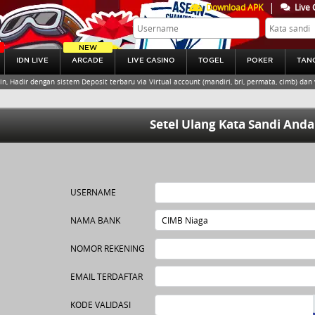
|
Download APK
Live 
NEW
IDN LIVE
ARCADE
LIVE CASINO
TOGEL
POKER
TAN
Hadir dengan sistem Deposit terbaru via Virtual account (mandiri, bri, permata, cimb) 
Setel Ulang Kata Sandi Anda
USERNAME
NAMA BANK
NOMOR REKENING
EMAIL TERDAFTAR
KODE VALIDASI