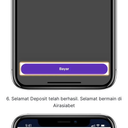
6. Selamat Deposit telah berhasil. Selamat bermain di
Airasiabet