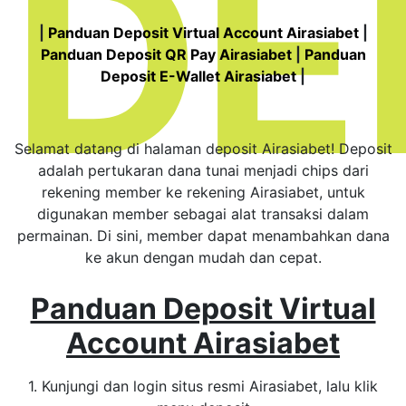
DE
|
Panduan Deposit Virtual Account Airasiabet
|
Panduan Deposit QR Pay Airasiabet
|
Panduan
Deposit E-Wallet Airasiabet
|
Selamat datang di halaman deposit Airasiabet! Deposit
adalah pertukaran dana tunai menjadi chips dari
rekening member ke rekening Airasiabet, untuk
digunakan member sebagai alat transaksi dalam
permainan. Di sini, member dapat menambahkan dana
ke akun dengan mudah dan cepat.
Panduan Deposit Virtual
Account Airasiabet
1. Kunjungi dan login situs resmi Airasiabet, lalu klik